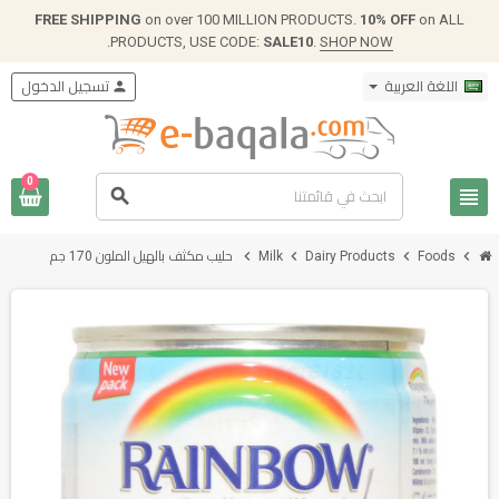
FREE SHIPPING
on over 100 MILLION PRODUCTS.
10% OFF
on ALL
.
PRODUCTS, USE CODE:
SALE10
.
SHOP NOW
تسجيل الدخول
person
اللغة العربية
0
view_headline
search
chevron_right
chevron_right
chevron_right
chevron_right
حليب مكثف بالهيل الملون 170 جم
Milk
Dairy Products
Foods