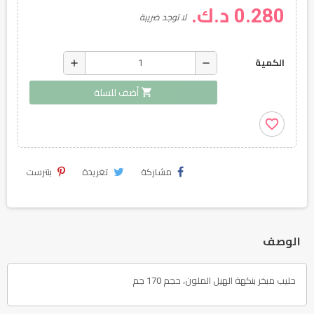
0.280 د.ك.
لا توجد ضريبة
add
remove
الكمية
shopping_cart
أضف للسلة
favorite_border
بنترست
تغريدة
مشاركة
الوصف
حليب مبخر بنكهة الهيل الملون، حجم 170 جم