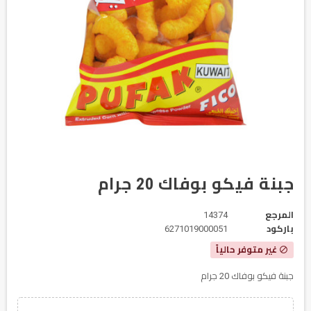
جبنة فيكو بوفاك 20 جرام
المرجع
14374
باركود
6271019000051
غير متوفر حالياً
block
جبنة فيكو بوفاك 20 جرام