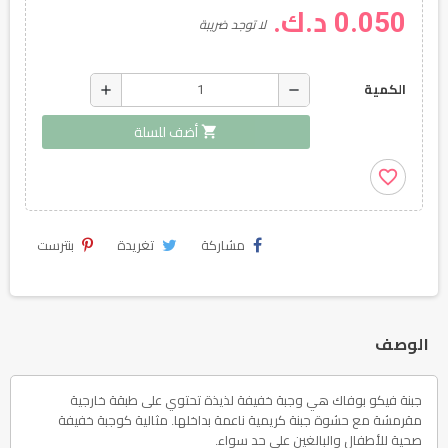
0.050 د.ك.
لا توجد ضريبة
add
remove
الكمية
shopping_cart
أضف للسلة
favorite_border
مشاركة
تغريدة
بنترست
الوصف
جبنة فيكو بوفاك هي وجبة خفيفة لذيذة تحتوي على طبقة خارجية
مقرمشة مع حشوة جبنة كريمية ناعمة بداخلها. مثالية كوجبة خفيفة
صحية للأطفال والبالغين على حد سواء.