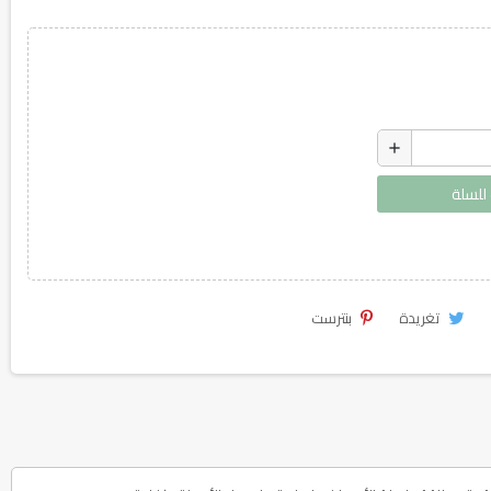
add
لسلة
تغريدة
بنترست