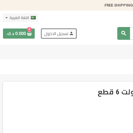
.
FREE SHIPPING
اللغة العربية
0
search
person
تسجيل الدخول
0.000 د.ك.