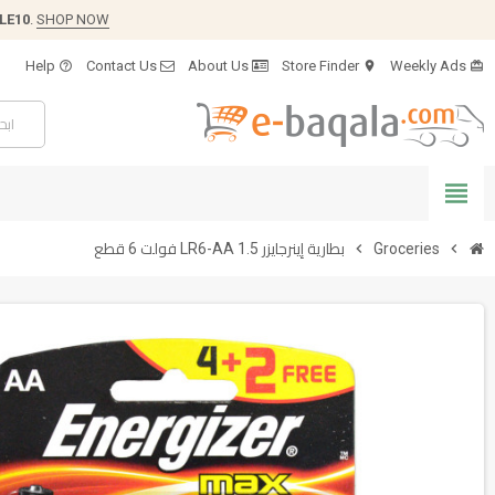
LE10
.
SHOP NOW
Help
Contact Us
About Us
Store Finder
Weekly Ads
help_outline
location_on
card_giftcard
view_headline
chevron_right
Groceries
chevron_right
بطارية إينرجايزر LR6-AA 1.5 فولت 6 قطع