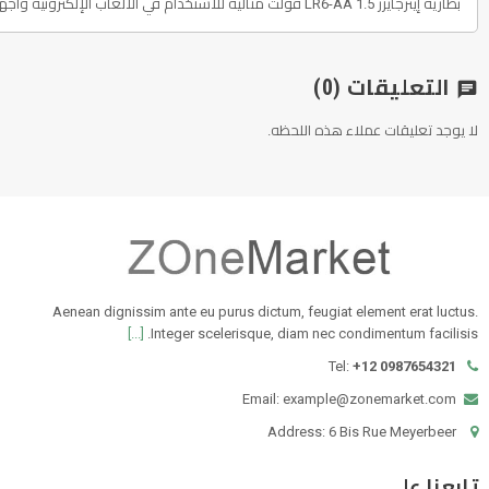
بطارية إينرجايزر LR6-AA 1.5 فولت مثالية للاستخدام في الألعاب الإلكترونية وأجهزة التحكم عن بعد وساعات اليد وأجهزة الاستماع وأجهزة الإضاءة وغيرها الكثير. توفر قوة وطاقة طويلة الأمد لضمان استمرار عمل الأجهزة بكفاءة.
التعليقات
(0)
chat
لا يوجد تعليقات عملاء هذه اللحظه.
Aenean dignissim ante eu purus dictum, feugiat element erat luctus.
[...]
Integer scelerisque, diam nec condimentum facilisis.
Tel:
+12 0987654321
Email: example@zonemarket.com
Address: 6 Bis Rue Meyerbeer
تابعنا على