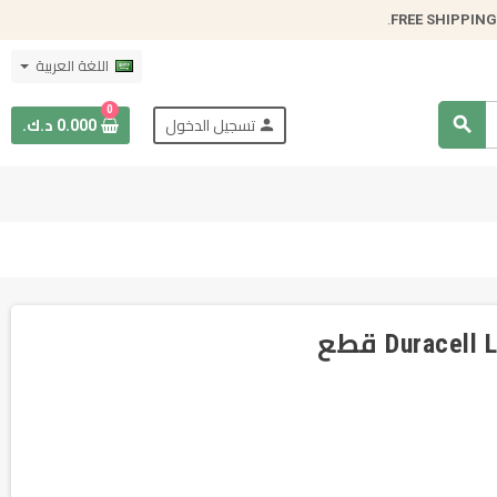
.
FREE SHIPPING
اللغة العربية
0
search
person
تسجيل الدخول
0.000 د.ك.