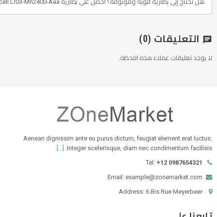
هل تحتاج إلى بطارية قوية وموثوقة؟ احصل على بطارية Duracell Lr03-Mn2400-Aaa بجهد 1.5 فولت، تأتي بعبوة تحتوي على 4 قطع. تعتبر هذه البطارية اختيار مثالي لجميع الاحتياجات اليومية الشخصية والمهنية.
التعليقات
(0)
chat
لا يوجد تعليقات عملاء هذه اللحظه.
Aenean dignissim ante eu purus dictum, feugiat element erat luctus.
[...]
Integer scelerisque, diam nec condimentum facilisis.
Tel:
+12 0987654321
Email: example@zonemarket.com
Address: 6 Bis Rue Meyerbeer
تابعنا على