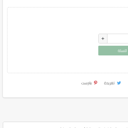
add
لسلة
تغريدة
بنترست