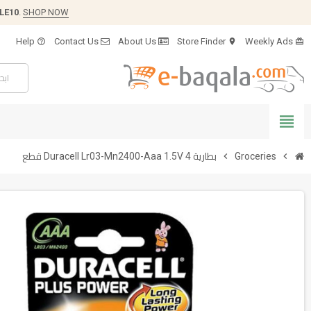
LE10
.
SHOP NOW
Help
Contact Us
About Us
Store Finder
Weekly Ads
help_outline
location_on
card_giftcard
view_headline
chevron_right
Groceries
chevron_right
بطارية Duracell Lr03-Mn2400-Aaa 1.5V 4 قطع