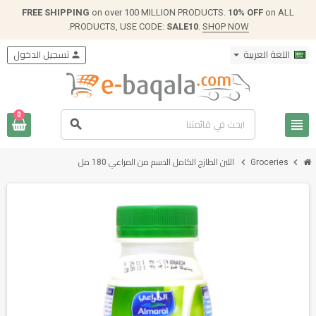
FREE SHIPPING
on over 100 MILLION PRODUCTS.
10% OFF
on ALL
.
PRODUCTS, USE CODE:
SALE10
.
SHOP NOW
اللغة العربية
person
تسجيل الدخول
0
view_headline
search
chevron_right
chevron_right
Groceries
اللبن الطازج الكامل الدسم من المراعي 180 مل