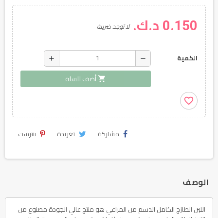
0.150 د.ك.
لا توجد ضريبة
add
remove
الكمية
shopping_cart
أضف للسلة
favorite_border
مشاركة
تغريدة
بنترست
الوصف
اللبن الطازج الكامل الدسم من المراعي هو منتج عالي الجودة مصنوع من