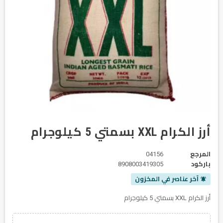
أرز الكرام XXL بسمتي 5 كيلوجرام
المرجع
04156
باركود
8908003419305
آخر عناصر في المخزون
notifications_active
أرز الكرام XXL بسمتي 5 كيلوجرام