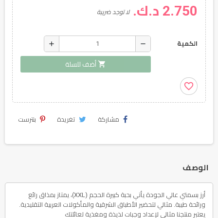
2.750 د.ك.
لا توجد ضريبة
add
remove
الكمية
shopping_cart
أضف للسلة
favorite_border
مشاركة
تغريدة
بنترست
الوصف
أرز بسمتي عالي الجودة يأتي بحبة كبيرة الحجم (XXL)، يمتاز بمذاق رائع
ورائحة طيبة. مثالي لتحضير الأطباق الشرقية والمأكولات العربية التقليدية.
يعتبر منتجنا مثالي لإعداد وجبات لذيذة ومغذية لعائلتك