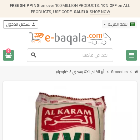
FREE SHIPPING
on over 100 MILLION PRODUCTS.
10% OFF
on ALL
.
PRODUCTS, USE CODE:
SALE10
.
SHOP NOW
اللغة العربية
person
تسجيل الدخول
0
view_headline
search
chevron_right
chevron_right
Groceries
أرز الكرام XXL بسمتي 5 كيلوجرام