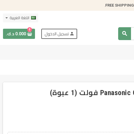
.
FREE SHIPPING
اللغة العربية
0
search
person
تسجيل الدخول
0.000 د.ك.