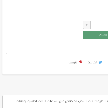
add
لسلة
تغريدة
بنترست
هي بطارية ليثيوم شحومية 3 فولت، سعتها تقريبا 600 ملأ. قطرها 24.5 ملم، ارتفاعها 5.0 ملم، وزنها تقريبا 15 جرام. مخصصة للتطبيقات ذات السحب المنخفض مثل الساعات، الآلات الحاسبة، بطاقات