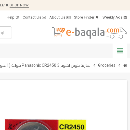
LE10
.
SHOP NOW
Help
Contact Us
About Us
Store Finder
Weekly Ads
help_outline
location_on
card_giftcard
view_headline
chevron_right
Groceries
chevron_right
بطارية كوين ليثيوم Panasonic CR2450 3 فولت (1 عبوة)