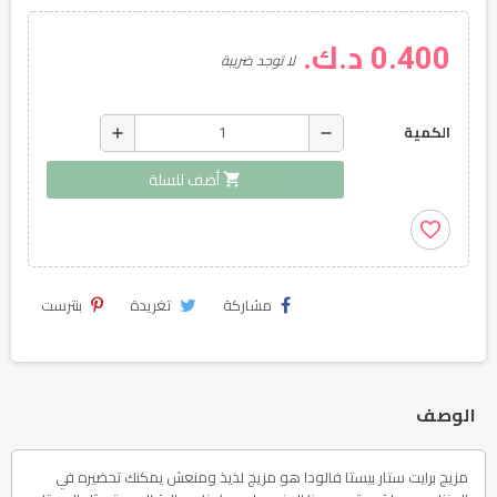
0.400 د.ك.
لا توجد ضريبة
add
remove
الكمية
shopping_cart
أضف للسلة
favorite_border
مشاركة
تغريدة
بنترست
الوصف
مزيج برايت ستار بيستا فالودا هو مزيج لذيذ ومنعش يمكنك تحضيره في