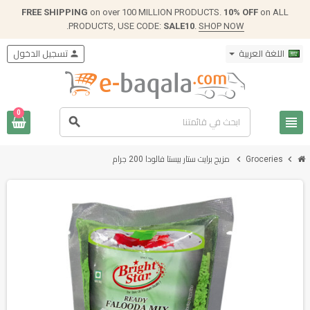
FREE SHIPPING
on over 100 MILLION PRODUCTS.
10% OFF
on ALL
.
PRODUCTS, USE CODE:
SALE10
.
SHOP NOW
اللغة العربية
person
تسجيل الدخول
0
view_headline
search
chevron_right
chevron_right
Groceries
مزيج برايت ستار بيستا فالودا 200 جرام