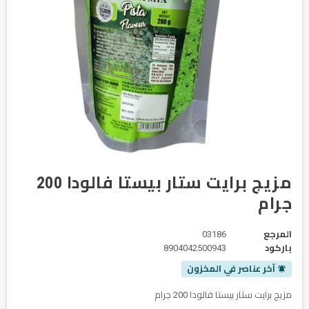
مزيج برايت ستار بيستا فالودا 200
جرام
المرجع
03186
باركود
8904042500943
آخر عناصر في المخزون
notifications_active
مزيج برايت ستار بيستا فالودا 200 جرام