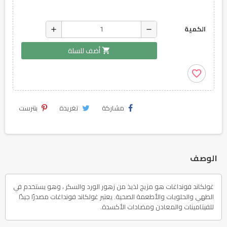
add
remove
الكمية
shopping_cart
أضف للسلة
favorite_border
مشاركة
تغريدة
بنترست
الوصف
غولكاند فونداغات هو مزيج لذيذ من زهور الورد والسكر ، وهو يستخدم في
الطهي والحلويات والأطعمة الصحية. يعتبر غولكاند فونداغات مصدرًا جيدًا
للفيتامينات والمعادن ومضادات الأكسدة.