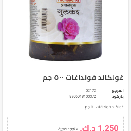
غولكاند فونداغات ٥٠٠ جم
المرجع
02172
باركود
8906018100072
غولكاند فونداغات ٥٠٠ جم
1.250 د.ك.
لا توجد ضريبة