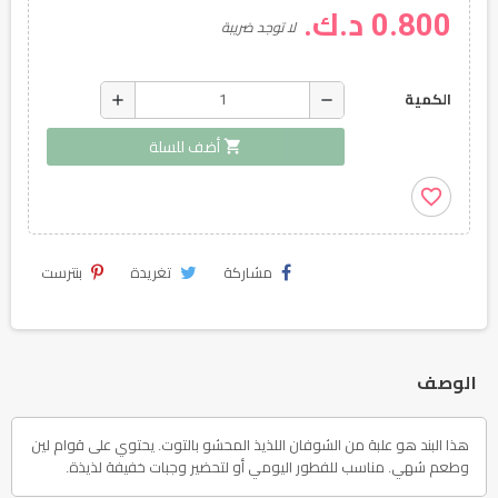
0.800 د.ك.
لا توجد ضريبة
add
remove
الكمية
shopping_cart
أضف للسلة
favorite_border
مشاركة
تغريدة
بنترست
الوصف
هذا البند هو علبة من الشوفان اللذيذ المحشو بالتوت. يحتوي على قوام لين
وطعم شهي. مناسب للفطور اليومي أو لتحضير وجبات خفيفة لذيذة.