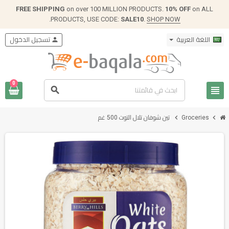
FREE SHIPPING
on over 100 MILLION PRODUCTS.
10% OFF
on ALL
.
PRODUCTS, USE CODE:
SALE10
.
SHOP NOW
اللغة العربية
person
تسجيل الدخول
0
view_headline
search
chevron_right
chevron_right
Groceries
تين شوفان تلال التوت 500 غم