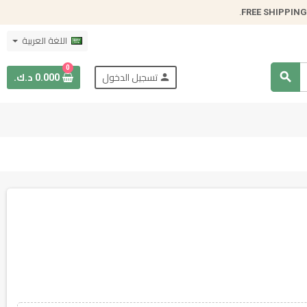
.
FREE SHIPPING
اللغة العربية
0
search
person
تسجيل الدخول
0.000 د.ك.