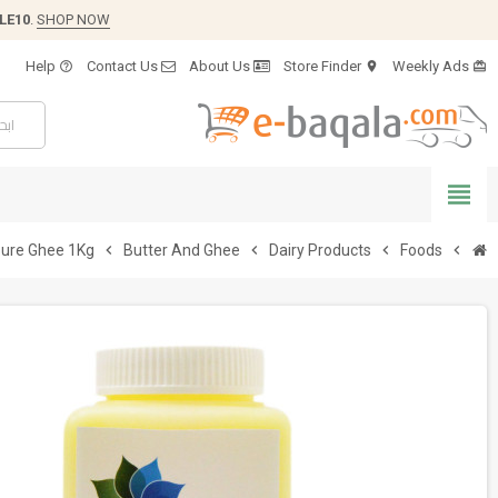
LE10
.
SHOP NOW
Help
Contact Us
About Us
Store Finder
Weekly Ads
help_outline
location_on
card_giftcard
view_headline
ure Ghee 1Kg
chevron_right
Butter And Ghee
chevron_right
Dairy Products
chevron_right
Foods
chevron_right