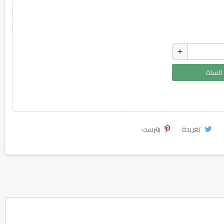
add
لسلة
تغريدة
بنترست