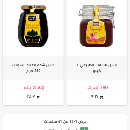
عسل الشفاء الطبيعي 1
عسل شفة الغابة السوداء
كيلو
250 جرام
3.790 د.ك.
2.500 د.ك.
BUY
BUY
عرض 1-16 من 61 منتجات