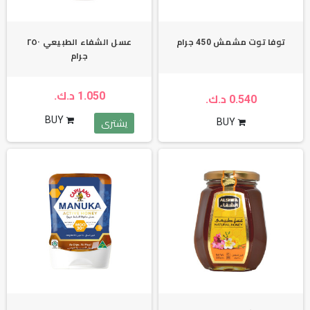
توفا توت مشمش 450 جرام
عسل الشفاء الطبيعي ٢٥٠
جرام
1.050 د.ك.
0.540 د.ك.
BUY
BUY
يشترى