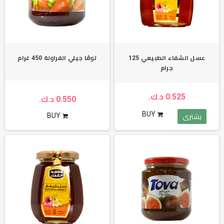
عسل الشفاء الطبيعي 125
توڤا جيلي الفراولة 450 غرام
جرام
0.525 د.ك.
0.550 د.ك.
BUY
BUY
يشترى