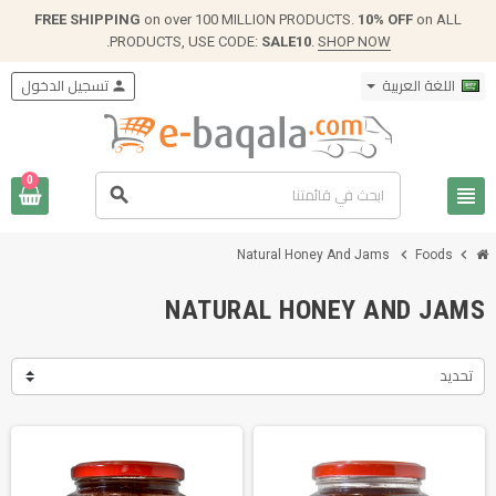
FREE SHIPPING
on over 100 MILLION PRODUCTS.
10% OFF
on ALL
.
PRODUCTS, USE CODE:
SALE10
.
SHOP NOW
اللغة العربية
person
تسجيل الدخول
0
view_headline
search
chevron_right
chevron_right
Natural Honey And Jams
Foods
NATURAL HONEY AND JAMS
تحديد