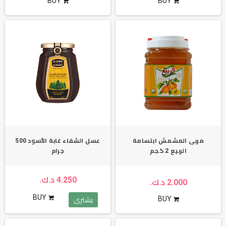
BUY
BUY
مربى المشمش ابتسامة
عسل الشفاء غابة الأسود 500
الربيع 2 كجم
جرام
4.250 د.ك.
2.000 د.ك.
BUY
BUY
يشترى