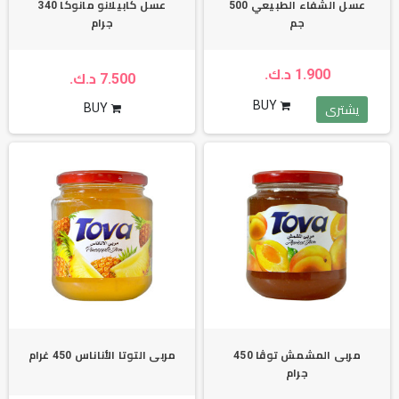
عسل الشفاء الطبيعي 500
عسل كابيلانو مانوكا 340
جم
جرام
1.900 د.ك.
7.500 د.ك.
BUY
BUY
يشترى
مربى المشمش توڤا 450
مربى التوتا الأناناس 450 غرام
جرام