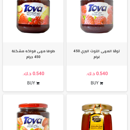
توڤا المربى التوت البري 450
طوفا مربى فواكه مشكلة
غرام
450 جرام
0.540 د.ك.
0.540 د.ك.
BUY
BUY